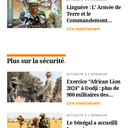
défis de sécurité
Linguère : L' Armée de
Terre et le
Commandement
américain en
Lire maintenant
manœuvre à Dodji
pour mieux prendre
en compte les défis
sécuritaires dans la
Plus sur la sécurité
sous-région
ACTUALITÉ À L’HONNEUR
Exercice "African Lion
2024" à Dodji : plus de
900 militaires des
Etats-Unis, du Pays-
Lire maintenant
Bas et du Sénégal
participent à la
ACTUALITÉ À L’HONNEUR
manœuvre
Le Sénégal a accueilli