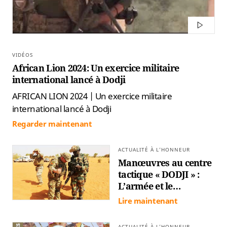
VIDÉOS
African Lion 2024: Un exercice militaire
international lancé à Dodji
AFRICAN LION 2024 | Un exercice militaire
international lancé à Dodji
Regarder maintenant
ACTUALITÉ À L’HONNEUR
Manœuvres au centre
tactique « DODJI » :
L’armée et le
commandement
Lire maintenant
américain se sont
préparés à relever les
ACTUALITÉ À L’HONNEUR