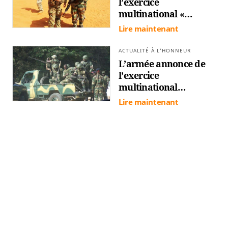
l’exercice
multinational «
African Lion 2024 » au
Lire maintenant
centre d’entraînement
tactique de Dodji
ACTUALITÉ À L’HONNEUR
L’armée annonce de
l’exercice
multinational
«African Lion 2024»
Lire maintenant