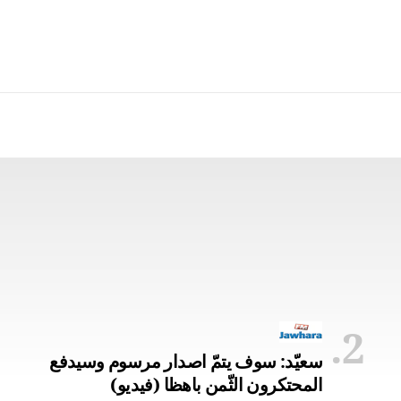
سعيّد: سوف يتمّ اصدار مرسوم وسيدفع
المحتكرون الثّمن باهظا (فيديو)